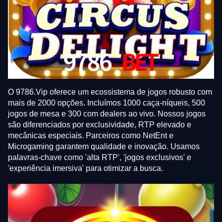
O 9786.Vip oferece um ecossistema de jogos robusto com
mais de 2000 opções. Incluímos 1000 caça-níqueis, 500
jogos de mesa e 300 com dealers ao vivo. Nossos jogos
são diferenciados por exclusividade, RTP elevado e
mecânicas especiais. Parceiros como NetEnt e
Microgaming garantem qualidade e inovação. Usamos
palavras-chave como 'alta RTP', 'jogos exclusivos' e
'experiência imersiva' para otimizar a busca.