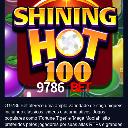
O 9786 Bet oferece uma ampla variedade de caça-níqueis,
incluindo clássicos, vídeos e acumulativos. Jogos
populares como 'Fortune Tiger' e 'Mega Moolah' são
preferidos pelos jogadores por suas altas RTPs e grandes