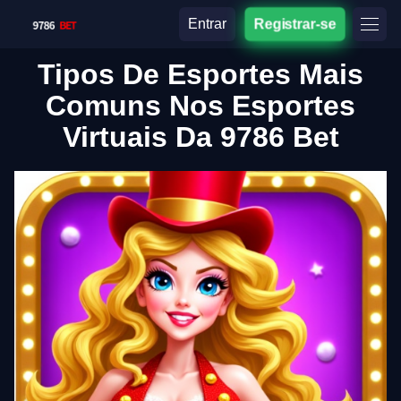
Entrar
Registrar-se
Tipos De Esportes Mais
Comuns Nos Esportes
Virtuais Da 9786 Bet