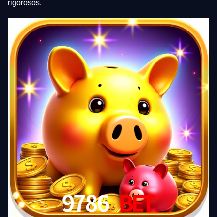
rigorosos.