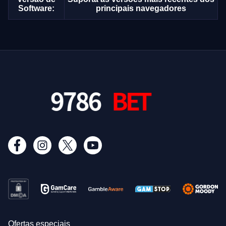
Software:
principais navegadores
Ofertas especiais