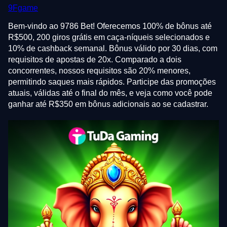
9Fgame
Bem-vindo ao 9786 Bet! Oferecemos 100% de bônus até
R$500, 200 giros grátis em caça-níqueis selecionados e
10% de cashback semanal. Bônus válido por 30 dias, com
requisitos de apostas de 20x. Comparado a dois
concorrentes, nossos requisitos são 20% menores,
permitindo saques mais rápidos. Participe das promoções
atuais, válidas até o final do mês, e veja como você pode
ganhar até R$350 em bônus adicionais ao se cadastrar.