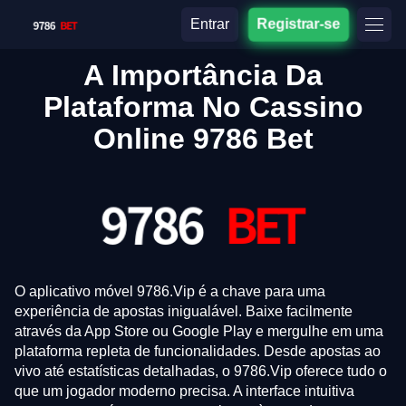
Entrar
Registrar-se
A Importância Da
Plataforma No Cassino
Online 9786 Bet
O aplicativo móvel 9786.Vip é a chave para uma
experiência de apostas inigualável. Baixe facilmente
através da App Store ou Google Play e mergulhe em uma
plataforma repleta de funcionalidades. Desde apostas ao
vivo até estatísticas detalhadas, o 9786.Vip oferece tudo o
que um jogador moderno precisa. A interface intuitiva