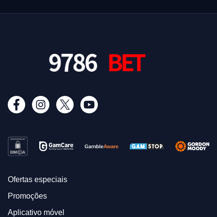
Ofertas especiais
Promoções
Aplicativo móvel