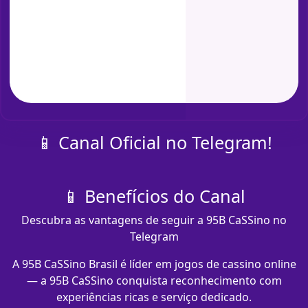
📱 Canal Oficial no Telegram!
📱 Benefícios do Canal
Descubra as vantagens de seguir a 95B CaSSino no
Telegram
A 95B CaSSino Brasil é líder em jogos de cassino online
— a 95B CaSSino conquista reconhecimento com
experiências ricas e serviço dedicado.