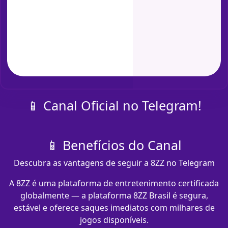
📱 Canal Oficial no Telegram!
📱 Benefícios do Canal
Descubra as vantagens de seguir a 8ZZ no Telegram
A 8ZZ é uma plataforma de entretenimento certificada
globalmente — a plataforma 8ZZ Brasil é segura,
estável e oferece saques imediatos com milhares de
jogos disponíveis.