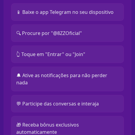
📱 Baixe o app Telegram no seu dispositivo
🔍 Procure por "@8ZZOficial"
👆 Toque em "Entrar" ou "Join"
🔔 Ative as notificações para não perder
nada
💬 Participe das conversas e interaja
🎁 Receba bônus exclusivos
automaticamente