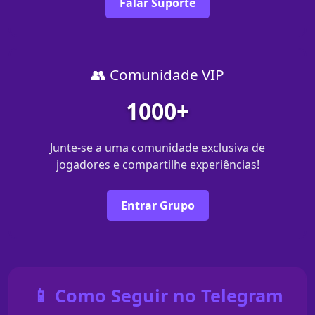
Falar Suporte
👥 Comunidade VIP
1000+
Junte-se a uma comunidade exclusiva de
jogadores e compartilhe experiências!
Entrar Grupo
📱 Como Seguir no Telegram