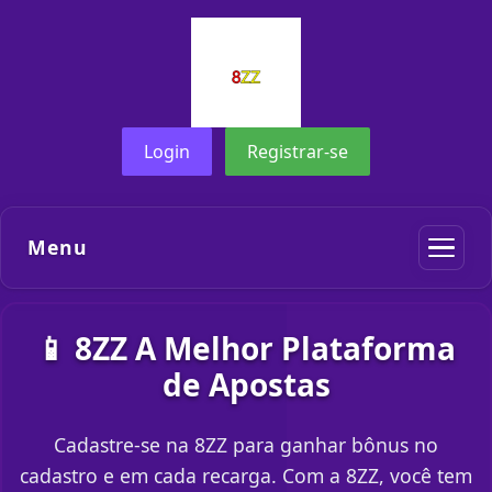
Login
Registrar-se
Menu
📱 8ZZ A Melhor Plataforma
de Apostas
Cadastre-se na 8ZZ para ganhar bônus no
cadastro e em cada recarga. Com a 8ZZ, você tem