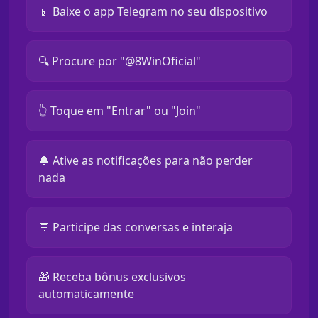
📱 Baixe o app Telegram no seu dispositivo
🔍 Procure por "@8WinOficial"
👆 Toque em "Entrar" ou "Join"
🔔 Ative as notificações para não perder
nada
💬 Participe das conversas e interaja
🎁 Receba bônus exclusivos
automaticamente