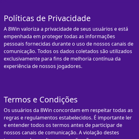
Políticas de Privacidade
A 8Win valoriza a privacidade de seus usuários e está
empenhada em proteger todas as informações
pessoais fornecidas durante o uso de nossos canais de
comunicação. Todos os dados coletados são utilizados
exclusivamente para fins de melhoria contínua da
experiência de nossos jogadores.
Termos e Condições
Os usuários da 8Win concordam em respeitar todas as
regras e regulamentos estabelecidos. É importante ler
e entender todos os termos antes de participar de
nossos canais de comunicação. A violação destes