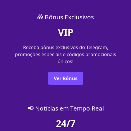
🎁 Bônus Exclusivos
VIP
Receba bônus exclusivos do Telegram,
promoções especiais e códigos promocionais
únicos!
Ver Bônus
📢 Notícias em Tempo Real
24/7