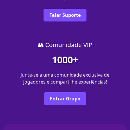
Falar Suporte
👥 Comunidade VIP
1000+
Junte-se a uma comunidade exclusiva de
jogadores e compartilhe experiências!
Entrar Grupo