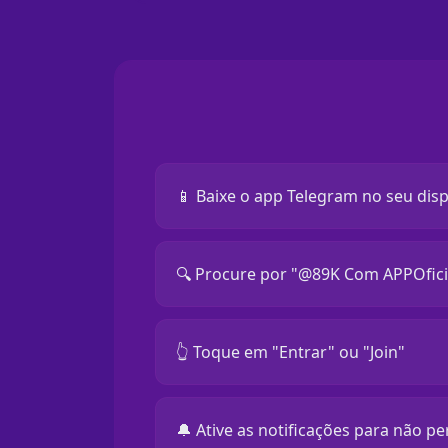
📱 Baixe o app Telegram no seu disp
🔍 Procure por "@89K Com APPOfici
👆 Toque em "Entrar" ou "Join"
🔔 Ative as notificações para não p