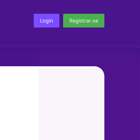
Login
Registrar-se