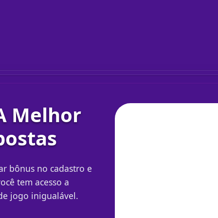
A Melhor
postas
r bônus no cadastro e
ocê tem acesso a
e jogo inigualável.