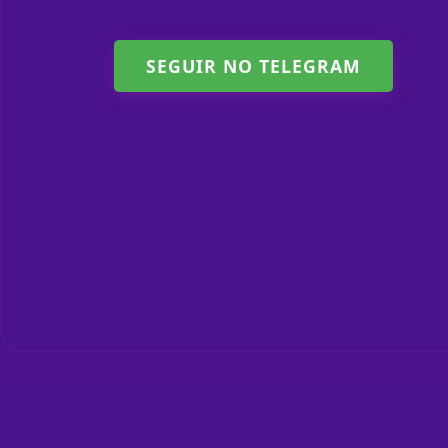
SEGUIR NO TELEGRAM