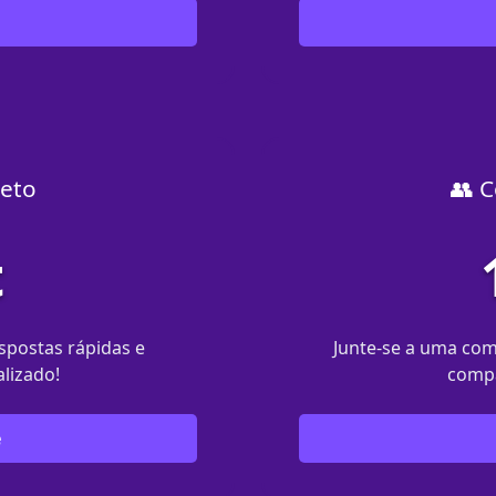
reto
👥 
t
espostas rápidas e
Junte-se a uma com
lizado!
compa
e