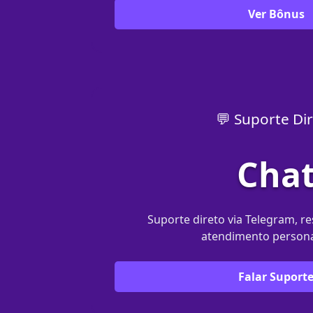
Ver Bônus
💬 Suporte Di
Cha
Suporte direto via Telegram, r
atendimento persona
Falar Suport