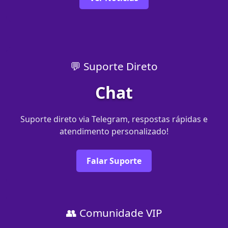
💬 Suporte Direto
Chat
Suporte direto via Telegram, respostas rápidas e
atendimento personalizado!
Falar Suporte
👥 Comunidade VIP