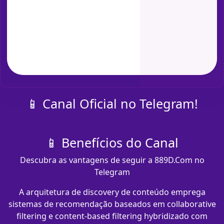
📱 Canal Oficial no Telegram!
📱 Benefícios do Canal
Descubra as vantagens de seguir a 889D.Com no
Telegram
A arquitetura de discovery de conteúdo emprega
sistemas de recomendação baseados em collaborative
filtering e content-based filtering hybridizado com