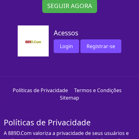
SEGUIR AGORA
Acessos
Login
Registrar-se
Políticas de Privacidade
Termos e Condições
Sitemap
Políticas de Privacidade
A 889D.Com valoriza a privacidade de seus usuários e