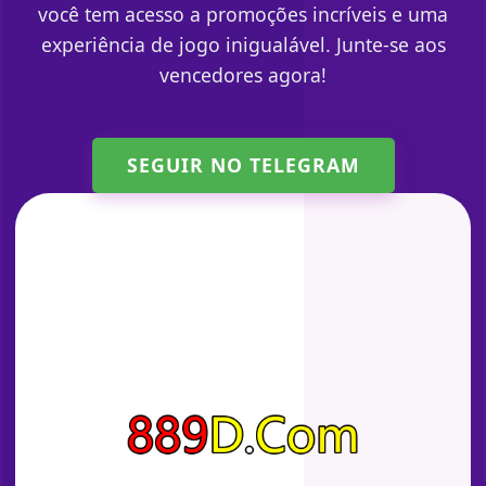
você tem acesso a promoções incríveis e uma
experiência de jogo inigualável. Junte-se aos
vencedores agora!
SEGUIR NO TELEGRAM