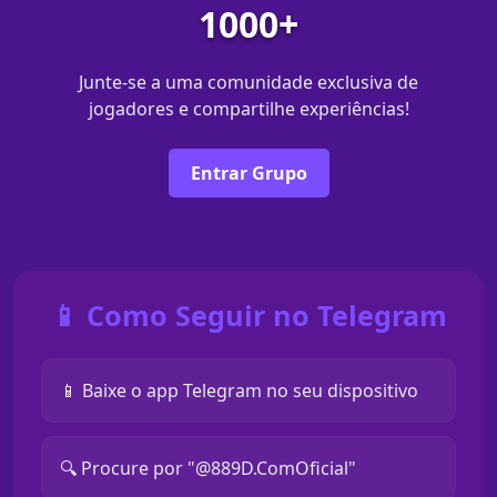
1000+
Junte-se a uma comunidade exclusiva de
jogadores e compartilhe experiências!
Entrar Grupo
📱 Como Seguir no Telegram
📱 Baixe o app Telegram no seu dispositivo
🔍 Procure por "@889D.ComOficial"