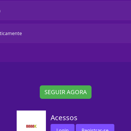
a
aticamente
SEGUIR AGORA
Acessos
Login
Registrar-se