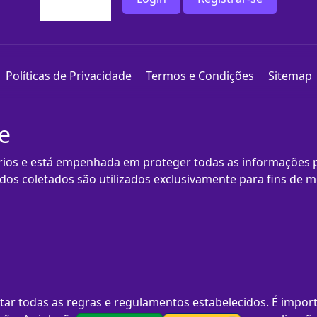
Políticas de Privacidade
Termos e Condições
Sitemap
de
ários e está empenhada em proteger todas as informações 
os coletados são utilizados exclusivamente para fins de m
r todas as regras e regulamentos estabelecidos. É import