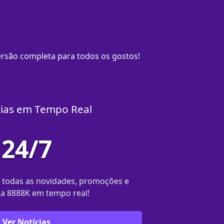
ersão completa para todos os gostos!
cias em Tempo Real
24/7
e todas as novidades, promoções e
da 8888K em tempo real!
Ver Notícias