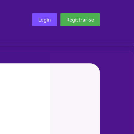
Login
Registrar-se