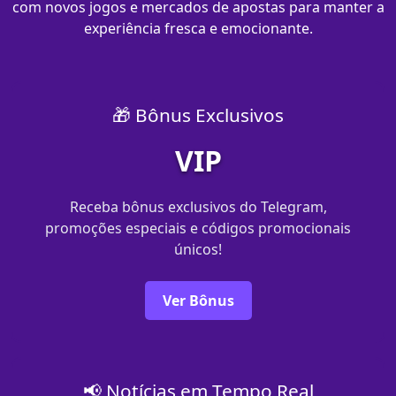
com novos jogos e mercados de apostas para manter a
experiência fresca e emocionante.
🎁 Bônus Exclusivos
VIP
Receba bônus exclusivos do Telegram,
promoções especiais e códigos promocionais
únicos!
Ver Bônus
📢 Notícias em Tempo Real