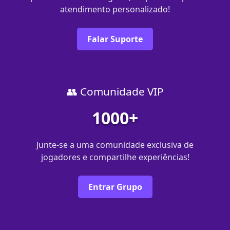
atendimento personalizado!
Falar Suporte
👥 Comunidade VIP
1000+
Junte-se a uma comunidade exclusiva de
jogadores e compartilhe experiências!
Entrar Grupo