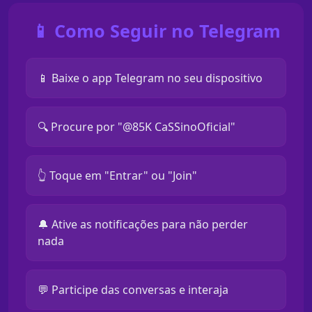
📱 Como Seguir no Telegram
📱 Baixe o app Telegram no seu dispositivo
🔍 Procure por "@85K CaSSinoOficial"
👆 Toque em "Entrar" ou "Join"
🔔 Ative as notificações para não perder
nada
💬 Participe das conversas e interaja