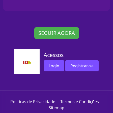
SEGUIR AGORA
Acessos
Login
Registrar-se
Políticas de Privacidade
Termos e Condições
Sitemap