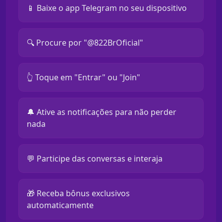
📱 Baixe o app Telegram no seu dispositivo
🔍 Procure por "@822BrOficial"
👆 Toque em "Entrar" ou "Join"
🔔 Ative as notificações para não perder
nada
💬 Participe das conversas e interaja
🎁 Receba bônus exclusivos
automaticamente