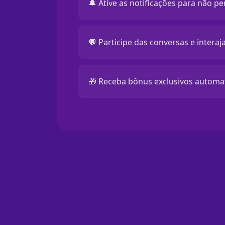
🔔 Ative as notificações para não p
💬 Participe das conversas e interaj
🎁 Receba bônus exclusivos autom