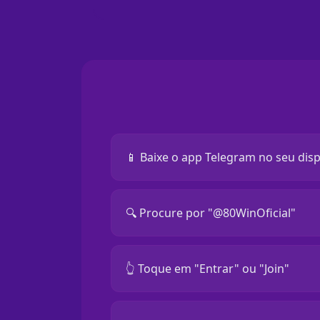
📱 Baixe o app Telegram no seu disp
🔍 Procure por "@80WinOficial"
👆 Toque em "Entrar" ou "Join"