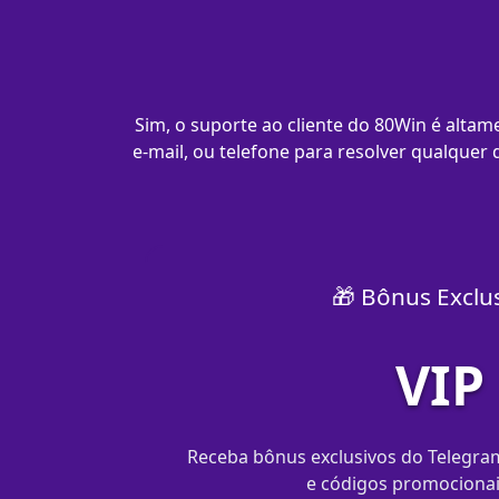
Sim, o suporte ao cliente do 80Win é altame
e-mail, ou telefone para resolver qualquer
🎁 Bônus Exclu
VIP
Receba bônus exclusivos do Telegra
e códigos promocionai