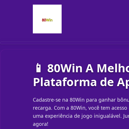
📱 80Win A Melh
Plataforma de A
Cadastre-se na 80Win para ganhar bônu
recarga. Com a 80Win, você tem acesso 
uma experiência de jogo inigualável. J
agora!