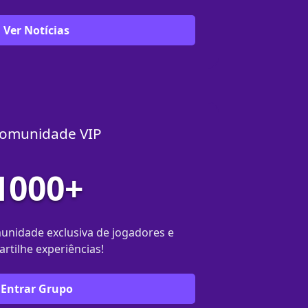
Ver Notícias
Comunidade VIP
1000+
unidade exclusiva de jogadores e
rtilhe experiências!
Entrar Grupo