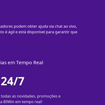
ogadores podem obter ajuda via chat ao vivo,
 é ágil e está disponível para garantir que
cias em Tempo Real
24/7
e todas as novidades, promoções e
a 80Win em tempo real!