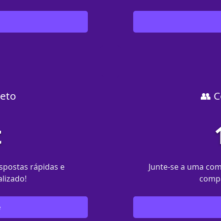
reto
👥 
t
espostas rápidas e
Junte-se a uma com
lizado!
compa
e