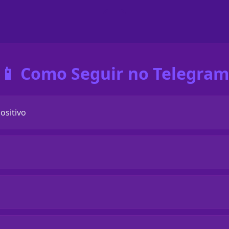
📱 Como Seguir no Telegram
ositivo