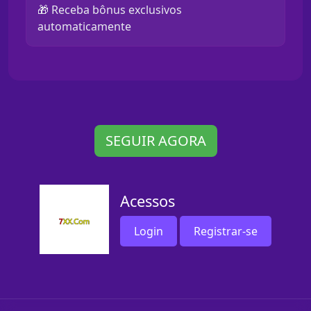
🎁 Receba bônus exclusivos
automaticamente
SEGUIR AGORA
Acessos
Login
Registrar-se