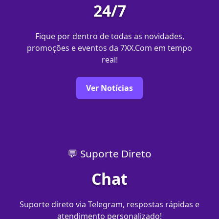
24/7
Fique por dentro de todas as novidades,
promoções e eventos da 7XX.Com em tempo
real!
Ver Notícias
💬 Suporte Direto
Chat
Suporte direto via Telegram, respostas rápidas e
atendimento personalizado!