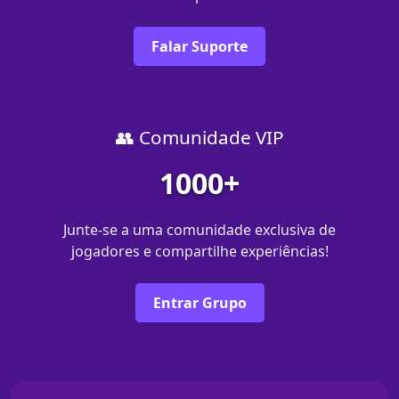
Falar Suporte
👥 Comunidade VIP
1000+
Junte-se a uma comunidade exclusiva de
jogadores e compartilhe experiências!
Entrar Grupo