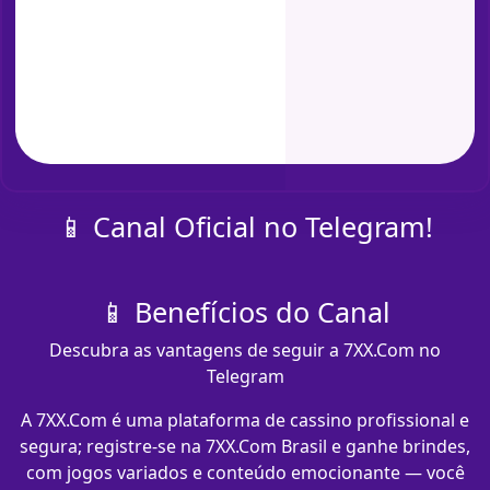
📱 Canal Oficial no Telegram!
📱 Benefícios do Canal
Descubra as vantagens de seguir a 7XX.Com no
Telegram
A 7XX.Com é uma plataforma de cassino profissional e
segura; registre-se na 7XX.Com Brasil e ganhe brindes,
com jogos variados e conteúdo emocionante — você