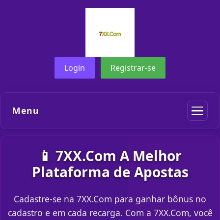
Login
Registrar-se
Menu
📱 7XX.Com A Melhor
Plataforma de Apostas
Cadastre-se na 7XX.Com para ganhar bônus no
cadastro e em cada recarga. Com a 7XX.Com, você