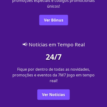
promoções especiais e códigos promocionais
únicos!
Ver Bônus
📢 Notícias em Tempo Real
24/7
Fique por dentro de todas as novidades,
promoções e eventos da 7M7 Jogo em tempo
real!
Ver Notícias