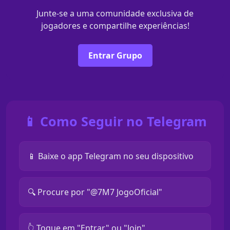
Junte-se a uma comunidade exclusiva de
jogadores e compartilhe experiências!
Entrar Grupo
📱 Como Seguir no Telegram
📱 Baixe o app Telegram no seu dispositivo
🔍 Procure por "@7M7 JogoOficial"
👆 Toque em "Entrar" ou "Join"