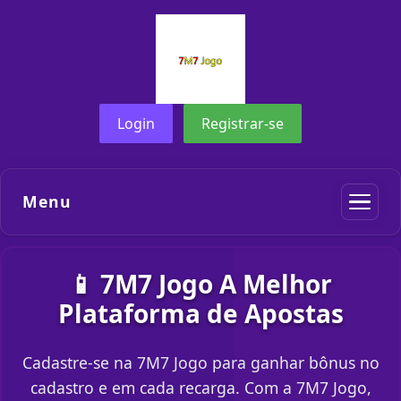
Login
Registrar-se
Menu
📱 7M7 Jogo A Melhor
Plataforma de Apostas
Cadastre-se na 7M7 Jogo para ganhar bônus no
cadastro e em cada recarga. Com a 7M7 Jogo,