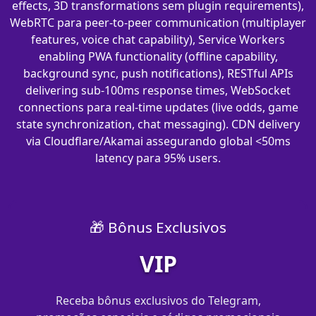
effects, 3D transformations sem plugin requirements),
WebRTC para peer-to-peer communication (multiplayer
features, voice chat capability), Service Workers
enabling PWA functionality (offline capability,
background sync, push notifications), RESTful APIs
delivering sub-100ms response times, WebSocket
connections para real-time updates (live odds, game
state synchronization, chat messaging). CDN delivery
via Cloudflare/Akamai assegurando global <50ms
latency para 95% users.
🎁 Bônus Exclusivos
VIP
Receba bônus exclusivos do Telegram,