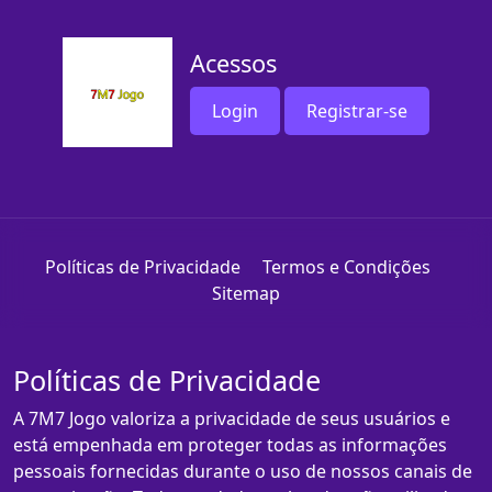
Acessos
Login
Registrar-se
Políticas de Privacidade
Termos e Condições
Sitemap
Políticas de Privacidade
A 7M7 Jogo valoriza a privacidade de seus usuários e
está empenhada em proteger todas as informações
pessoais fornecidas durante o uso de nossos canais de