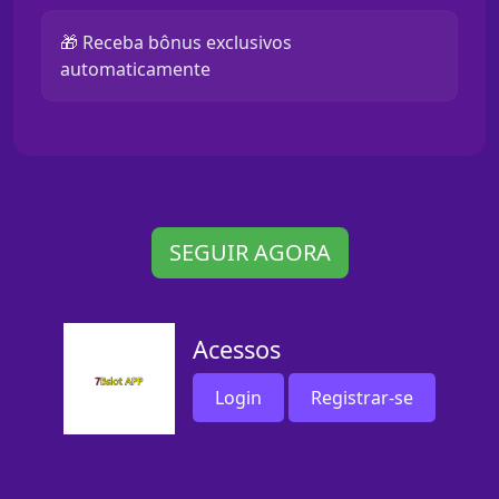
🎁 Receba bônus exclusivos
automaticamente
SEGUIR AGORA
Acessos
Login
Registrar-se