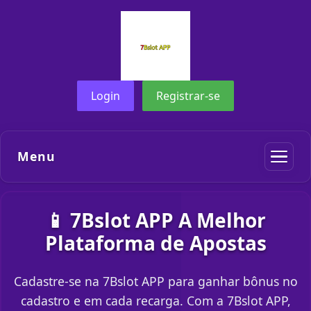
Login
Registrar-se
Menu
📱 7Bslot APP A Melhor
Plataforma de Apostas
Cadastre-se na 7Bslot APP para ganhar bônus no
cadastro e em cada recarga. Com a 7Bslot APP,