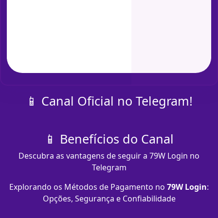
📱 Canal Oficial no Telegram!
📱 Benefícios do Canal
Descubra as vantagens de seguir a 79W Login no
Telegram
Explorando os Métodos de Pagamento no
79W Login
:
Opções, Segurança e Confiabilidade