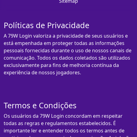
Sitemap
Políticas de Privacidade
A 79W Login valoriza a privacidade de seus usuários e
está empenhada em proteger todas as informações
pessoais fornecidas durante o uso de nossos canais de
comunicação. Todos os dados coletados são utilizados
exclusivamente para fins de melhoria contínua da
experiência de nossos jogadores.
Termos e Condições
Os usuários da 79W Login concordam em respeitar
todas as regras e regulamentos estabelecidos. É
importante ler e entender todos os termos antes de