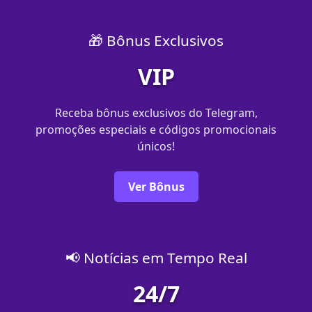
🎁 Bônus Exclusivos
VIP
Receba bônus exclusivos do Telegram,
promoções especiais e códigos promocionais
únicos!
Ver Bônus
📢 Notícias em Tempo Real
24/7