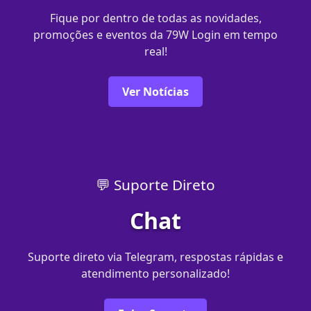
Fique por dentro de todas as novidades,
promoções e eventos da 79W Login em tempo
real!
Ver Notícias
💬 Suporte Direto
Chat
Suporte direto via Telegram, respostas rápidas e
atendimento personalizado!