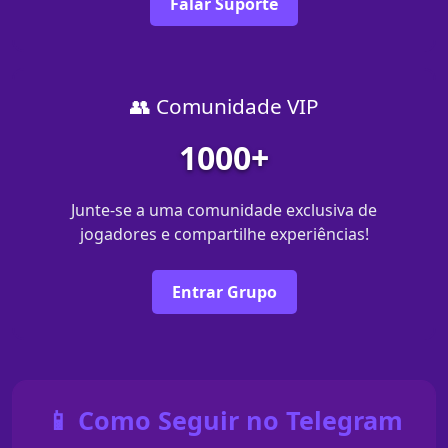
Falar Suporte
👥 Comunidade VIP
1000+
Junte-se a uma comunidade exclusiva de
jogadores e compartilhe experiências!
Entrar Grupo
📱 Como Seguir no Telegram