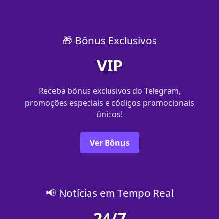
🎁 Bônus Exclusivos
VIP
Receba bônus exclusivos do Telegram,
promoções especiais e códigos promocionais
únicos!
Ver Bônus
📢 Notícias em Tempo Real
24/7