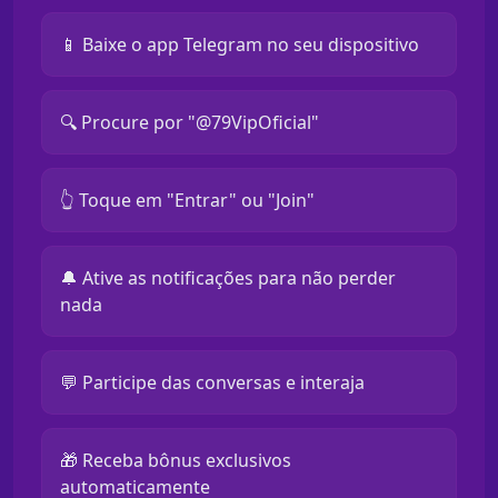
📱 Baixe o app Telegram no seu dispositivo
🔍 Procure por "@79VipOficial"
👆 Toque em "Entrar" ou "Join"
🔔 Ative as notificações para não perder
nada
💬 Participe das conversas e interaja
🎁 Receba bônus exclusivos
automaticamente