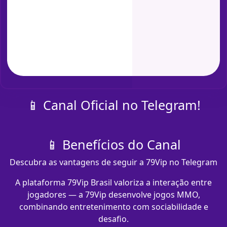
📱 Canal Oficial no Telegram!
📱 Benefícios do Canal
Descubra as vantagens de seguir a 79Vip no Telegram
A plataforma 79Vip Brasil valoriza a interação entre
jogadores — a 79Vip desenvolve jogos MMO,
combinando entretenimento com sociabilidade e
desafio.