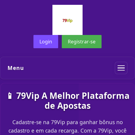
Login
Registrar-se
Menu
📱 79Vip A Melhor Plataforma
de Apostas
Cadastre-se na 79Vip para ganhar bônus no
cadastro e em cada recarga. Com a 79Vip, você