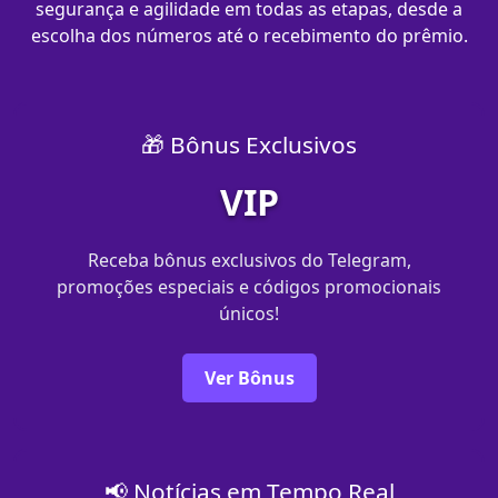
segurança e agilidade em todas as etapas, desde a
escolha dos números até o recebimento do prêmio.
🎁 Bônus Exclusivos
VIP
Receba bônus exclusivos do Telegram,
promoções especiais e códigos promocionais
únicos!
Ver Bônus
📢 Notícias em Tempo Real