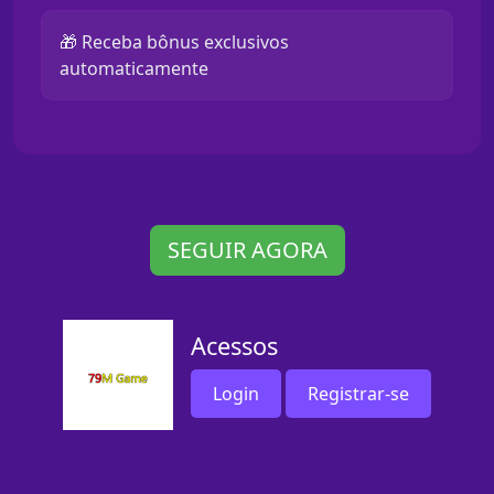
🎁 Receba bônus exclusivos
automaticamente
SEGUIR AGORA
Acessos
Login
Registrar-se