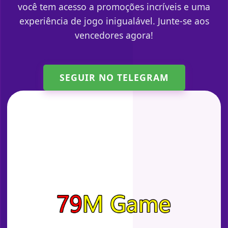
você tem acesso a promoções incríveis e uma
experiência de jogo inigualável. Junte-se aos
vencedores agora!
SEGUIR NO TELEGRAM