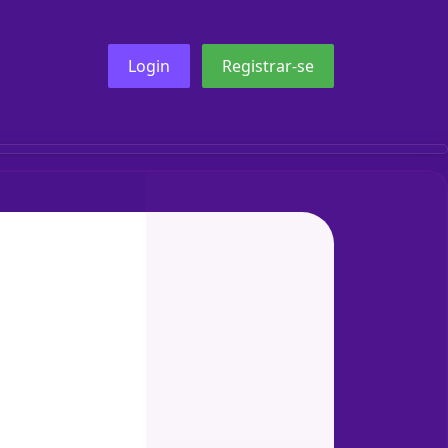
Login
Registrar-se