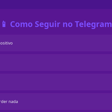
📱 Como Seguir no Telegram
ositivo
erder nada