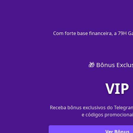
Com forte base financeira, a 79H G
🎁 Bônus Exclu
VIP
Receba bônus exclusivos do Telegra
e códigos promocionai
Ver Bônus