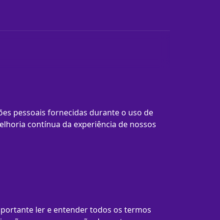
ões pessoais fornecidas durante o uso de
elhoria contínua da experiência de nossos
portante ler e entender todos os termos