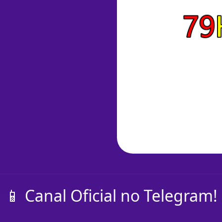
📱 Canal Oficial no Telegram!