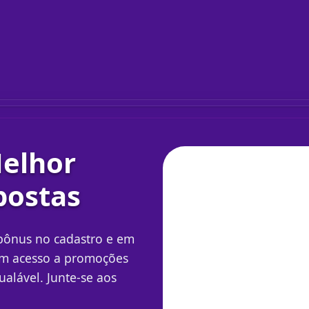
elhor
postas
bônus no cadastro e em
em acesso a promoções
ualável. Junte-se aos