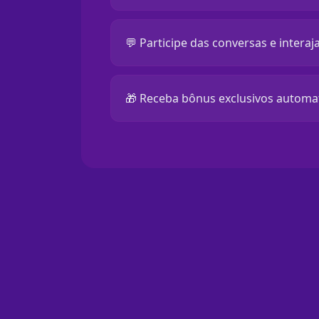
💬 Participe das conversas e interaj
🎁 Receba bônus exclusivos autom