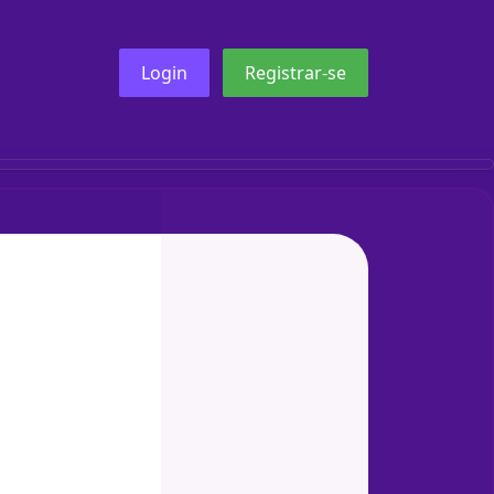
Login
Registrar-se