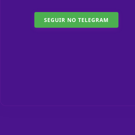
SEGUIR NO TELEGRAM