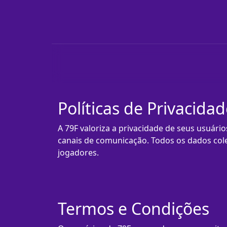
Políticas de Privacida
A 79F valoriza a privacidade de seus usuár
canais de comunicação. Todos os dados cole
jogadores.
Termos e Condições