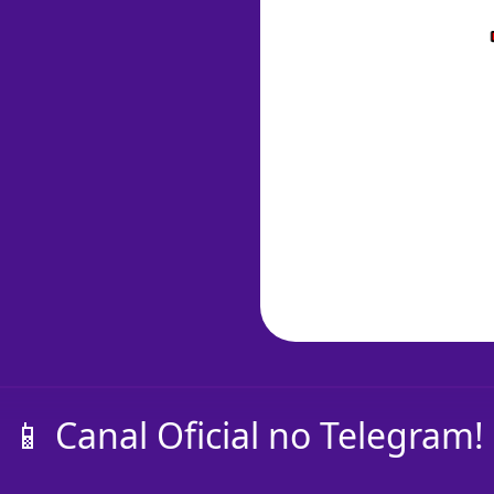
📱 Canal Oficial no Telegram!