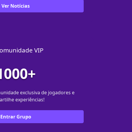
Ver Notícias
Comunidade VIP
1000+
unidade exclusiva de jogadores e
rtilhe experiências!
Entrar Grupo