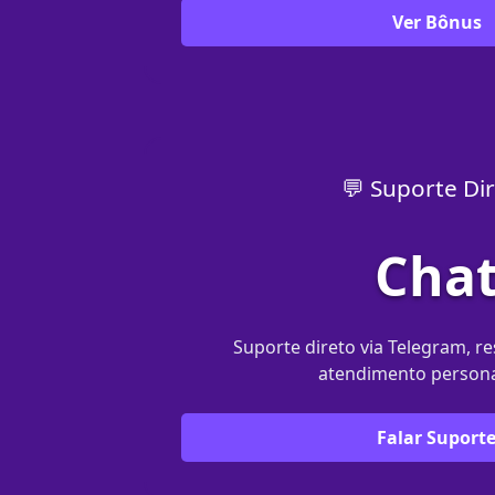
Ver Bônus
💬 Suporte Di
Cha
Suporte direto via Telegram, r
atendimento persona
Falar Suport