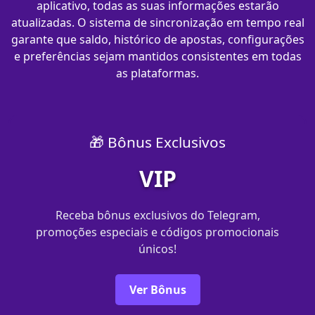
aplicativo, todas as suas informações estarão
atualizadas. O sistema de sincronização em tempo real
garante que saldo, histórico de apostas, configurações
e preferências sejam mantidos consistentes em todas
as plataformas.
🎁 Bônus Exclusivos
VIP
Receba bônus exclusivos do Telegram,
promoções especiais e códigos promocionais
únicos!
Ver Bônus