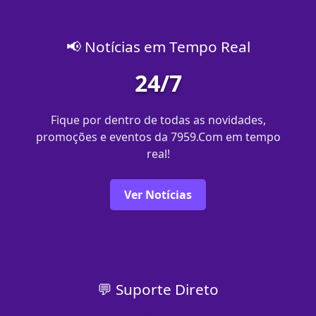
📢 Notícias em Tempo Real
24/7
Fique por dentro de todas as novidades,
promoções e eventos da 7959.Com em tempo
real!
Ver Notícias
💬 Suporte Direto