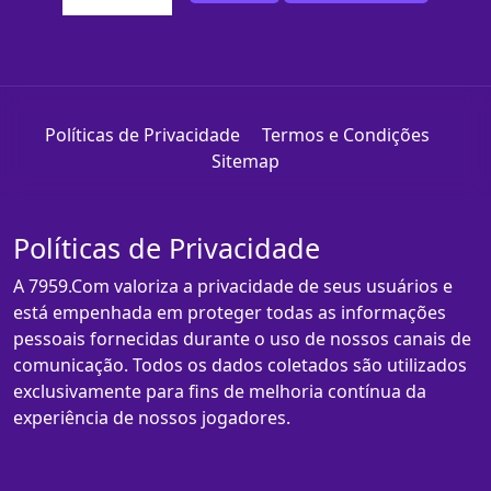
Políticas de Privacidade
Termos e Condições
Sitemap
Políticas de Privacidade
A 7959.Com valoriza a privacidade de seus usuários e
está empenhada em proteger todas as informações
pessoais fornecidas durante o uso de nossos canais de
comunicação. Todos os dados coletados são utilizados
exclusivamente para fins de melhoria contínua da
experiência de nossos jogadores.