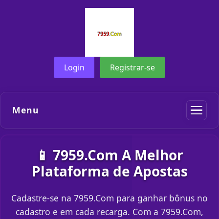
Login
Registrar-se
Menu
📱 7959.Com A Melhor
Plataforma de Apostas
Cadastre-se na 7959.Com para ganhar bônus no
cadastro e em cada recarga. Com a 7959.Com,