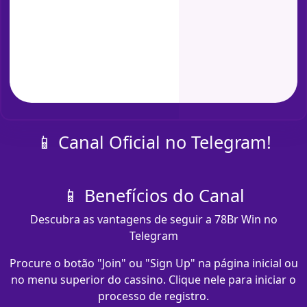
📱 Canal Oficial no Telegram!
📱 Benefícios do Canal
Descubra as vantagens de seguir a 78Br Win no
Telegram
Procure o botão "Join" ou "Sign Up" na página inicial ou
no menu superior do cassino. Clique nele para iniciar o
processo de registro.