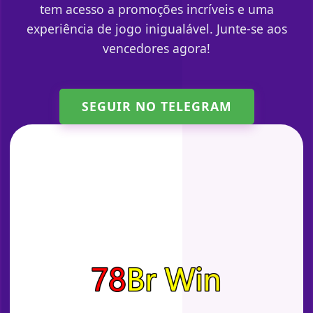
tem acesso a promoções incríveis e uma
experiência de jogo inigualável. Junte-se aos
vencedores agora!
SEGUIR NO TELEGRAM