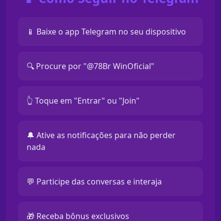
📱 Baixe o app Telegram no seu dispositivo
🔍 Procure por "@78Br WinOficial"
👆 Toque em "Entrar" ou "Join"
🔔 Ative as notificações para não perder
nada
💬 Participe das conversas e interaja
🎁 Receba bônus exclusivos