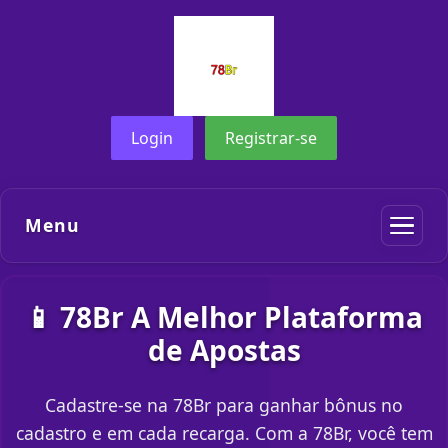
Login
Registrar-se
Menu
📱 78Br A Melhor Plataforma
de Apostas
Cadastre-se na 78Br para ganhar bônus no
cadastro e em cada recarga. Com a 78Br, você tem