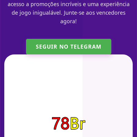
acesso a promoções incríveis e uma experiência
de jogo inigualável. Junte-se aos vencedores
agora!
SEGUIR NO TELEGRAM