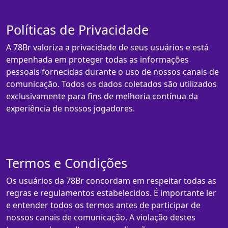
Políticas de Privacidade
A 78Br valoriza a privacidade de seus usuários e está
empenhada em proteger todas as informações
pessoais fornecidas durante o uso de nossos canais de
comunicação. Todos os dados coletados são utilizados
exclusivamente para fins de melhoria contínua da
experiência de nossos jogadores.
Termos e Condições
Os usuários da 78Br concordam em respeitar todas as
regras e regulamentos estabelecidos. É importante ler
e entender todos os termos antes de participar de
nossos canais de comunicação. A violação destes