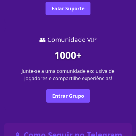
Falar Suporte
👥 Comunidade VIP
1000+
Junte-se a uma comunidade exclusiva de
jogadores e compartilhe experiências!
Entrar Grupo
📱 Como Seguir no Telegram