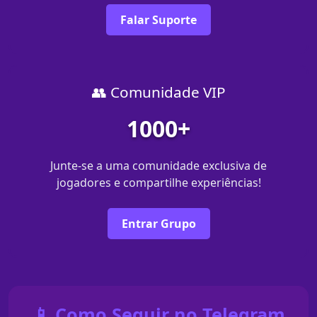
Falar Suporte
👥 Comunidade VIP
1000+
Junte-se a uma comunidade exclusiva de
jogadores e compartilhe experiências!
Entrar Grupo
📱 Como Seguir no Telegram