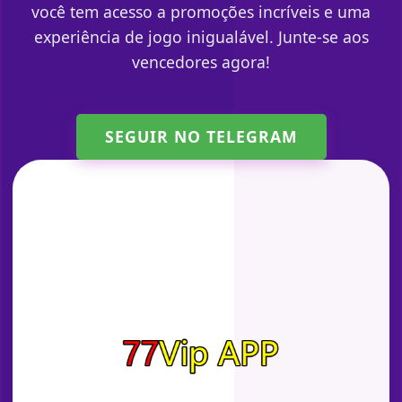
você tem acesso a promoções incríveis e uma
experiência de jogo inigualável. Junte-se aos
vencedores agora!
SEGUIR NO TELEGRAM