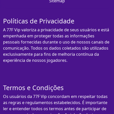
Sitemap
Políticas de Privacidade
A 77F Vip valoriza a privacidade de seus usuários e está
empenhada em proteger todas as informações
pessoais fornecidas durante o uso de nossos canais de
comunicação. Todos os dados coletados são utilizados
exclusivamente para fins de melhoria contínua da
experiência de nossos jogadores.
Termos e Condições
Os usuários da 77F Vip concordam em respeitar todas
as regras e regulamentos estabelecidos. É importante
ler e entender todos os termos antes de participar de