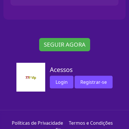
SEGUIR AGORA
Acessos
Login
Registrar-se
Políticas de Privacidade
Termos e Condições