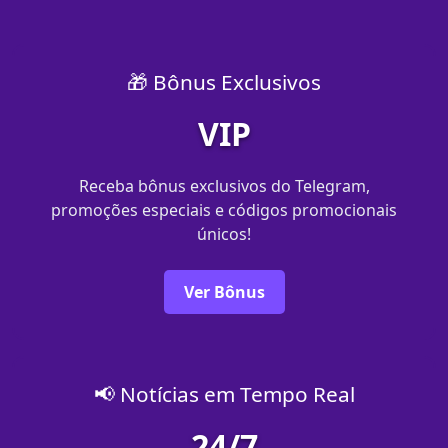
🎁 Bônus Exclusivos
VIP
Receba bônus exclusivos do Telegram,
promoções especiais e códigos promocionais
únicos!
Ver Bônus
📢 Notícias em Tempo Real
24/7