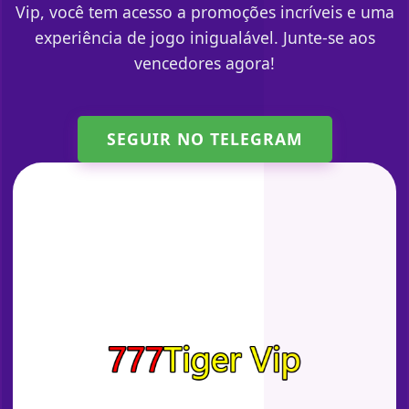
Vip, você tem acesso a promoções incríveis e uma
experiência de jogo inigualável. Junte-se aos
vencedores agora!
SEGUIR NO TELEGRAM