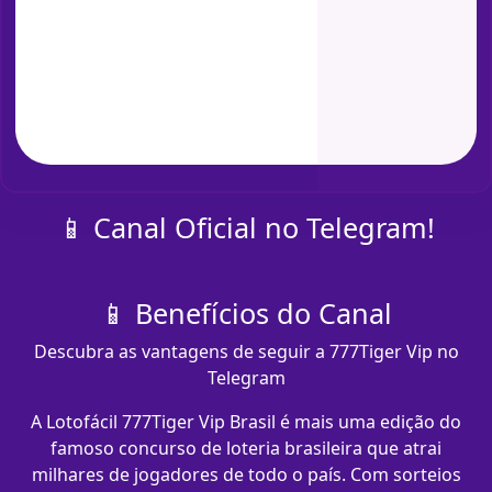
📱 Canal Oficial no Telegram!
📱 Benefícios do Canal
Descubra as vantagens de seguir a 777Tiger Vip no
Telegram
A Lotofácil 777Tiger Vip Brasil é mais uma edição do
famoso concurso de loteria brasileira que atrai
milhares de jogadores de todo o país. Com sorteios