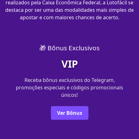
realizados pela Caixa Econômica Federal, a Lotofácil se
destaca por ser uma das modalidades mais simples de
apostar e com maiores chances de acerto.
🎁 Bônus Exclusivos
VIP
Receba bônus exclusivos do Telegram,
promoções especiais e códigos promocionais
únicos!
Ver Bônus