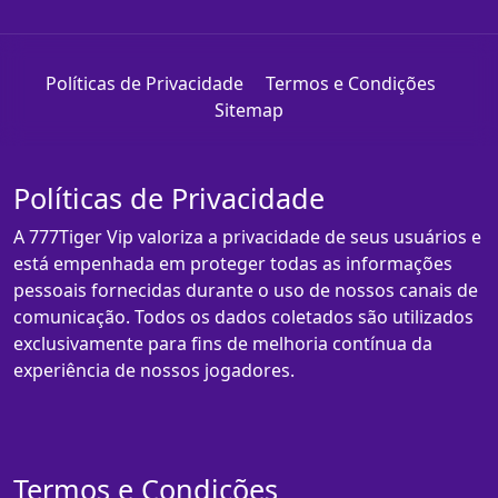
Políticas de Privacidade
Termos e Condições
Sitemap
Políticas de Privacidade
A 777Tiger Vip valoriza a privacidade de seus usuários e
está empenhada em proteger todas as informações
pessoais fornecidas durante o uso de nossos canais de
comunicação. Todos os dados coletados são utilizados
exclusivamente para fins de melhoria contínua da
experiência de nossos jogadores.
Termos e Condições