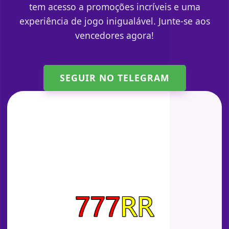
tem acesso a promoções incríveis e uma
experiência de jogo inigualável. Junte-se aos
vencedores agora!
SEGUIR NO TELEGRAM