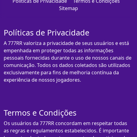
Políticas de Privacidade
Termos e Condições
Sitemap
Políticas de Privacidade
A 777RR valoriza a privacidade de seus usuários e está
empenhada em proteger todas as informações
pessoais fornecidas durante o uso de nossos canais de
comunicação. Todos os dados coletados são utilizados
exclusivamente para fins de melhoria contínua da
experiência de nossos jogadores.
Termos e Condições
Os usuários da 777RR concordam em respeitar todas
as regras e regulamentos estabelecidos. É importante