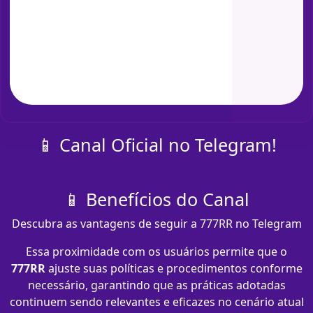
📱 Canal Oficial no Telegram!
📱 Benefícios do Canal
Descubra as vantagens de seguir a 777RR no Telegram
Essa proximidade com os usuários permite que o
777RR
ajuste suas políticas e procedimentos conforme
necessário, garantindo que as práticas adotadas
continuem sendo relevantes e eficazes no cenário atual