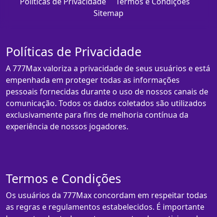
Políticas de Privacidade
Termos e Condições
Sitemap
Políticas de Privacidade
A 777Max valoriza a privacidade de seus usuários e está
empenhada em proteger todas as informações
pessoais fornecidas durante o uso de nossos canais de
comunicação. Todos os dados coletados são utilizados
exclusivamente para fins de melhoria contínua da
experiência de nossos jogadores.
Termos e Condições
Os usuários da 777Max concordam em respeitar todas
as regras e regulamentos estabelecidos. É importante