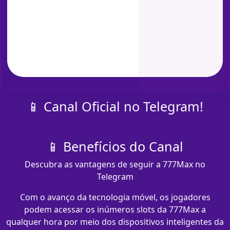
📱 Canal Oficial no Telegram!
📱 Benefícios do Canal
Descubra as vantagens de seguir a 777Max no
Telegram
Com o avanço da tecnologia móvel, os jogadores
podem acessar os inúmeros slots da 777Max a
qualquer hora por meio dos dispositivos inteligentes da