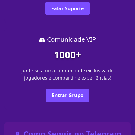
Falar Suporte
👥 Comunidade VIP
1000+
Junte-se a uma comunidade exclusiva de
jogadores e compartilhe experiências!
Entrar Grupo
📱 Como Seguir no Telegram