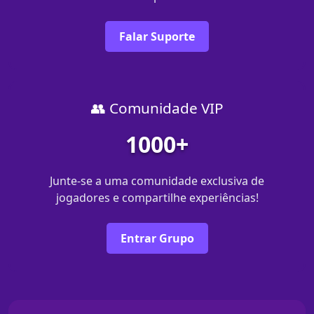
Falar Suporte
👥 Comunidade VIP
1000+
Junte-se a uma comunidade exclusiva de
jogadores e compartilhe experiências!
Entrar Grupo