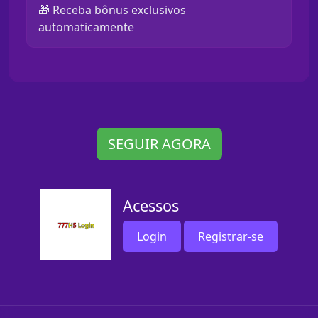
🎁 Receba bônus exclusivos
automaticamente
SEGUIR AGORA
Acessos
Login
Registrar-se