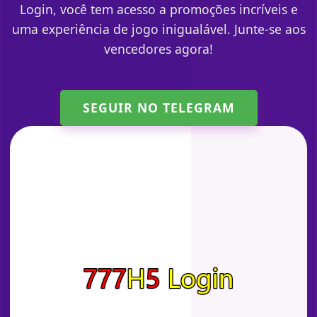
Login, você tem acesso a promoções incríveis e
uma experiência de jogo inigualável. Junte-se aos
vencedores agora!
SEGUIR NO TELEGRAM