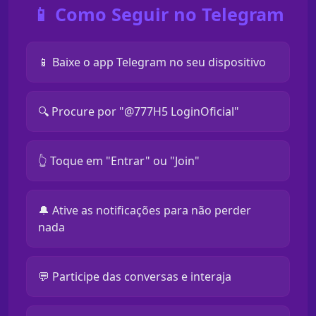
📱 Como Seguir no Telegram
📱 Baixe o app Telegram no seu dispositivo
🔍 Procure por "@777H5 LoginOficial"
👆 Toque em "Entrar" ou "Join"
🔔 Ative as notificações para não perder
nada
💬 Participe das conversas e interaja