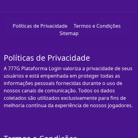
Políticas de Privacidade
Termos e Condições
Sitemap
Políticas de Privacidade
A 777G Plataforma Login valoriza a privacidade de seus
usuários e está empenhada em proteger todas as
informações pessoais fornecidas durante o uso de
nossos canais de comunicação. Todos os dados
coletados são utilizados exclusivamente para fins de
melhoria contínua da experiência de nossos jogadores.