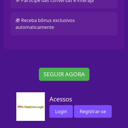
💬 Participe das conversas e interaja
🎁 Receba bônus exclusivos
automaticamente
SEGUIR AGORA
Acessos
Login
Registrar-se