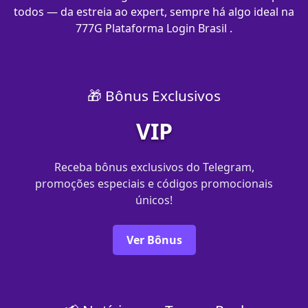
todos — da estreia ao expert, sempre há algo ideal na
777G Plataforma Login Brasil .
🎁 Bônus Exclusivos
VIP
Receba bônus exclusivos do Telegram,
promoções especiais e códigos promocionais
únicos!
Ver Bônus