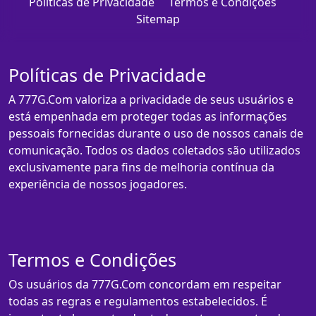
Políticas de Privacidade
Termos e Condições
Sitemap
Políticas de Privacidade
A 777G.Com valoriza a privacidade de seus usuários e
está empenhada em proteger todas as informações
pessoais fornecidas durante o uso de nossos canais de
comunicação. Todos os dados coletados são utilizados
exclusivamente para fins de melhoria contínua da
experiência de nossos jogadores.
Termos e Condições
Os usuários da 777G.Com concordam em respeitar
todas as regras e regulamentos estabelecidos. É