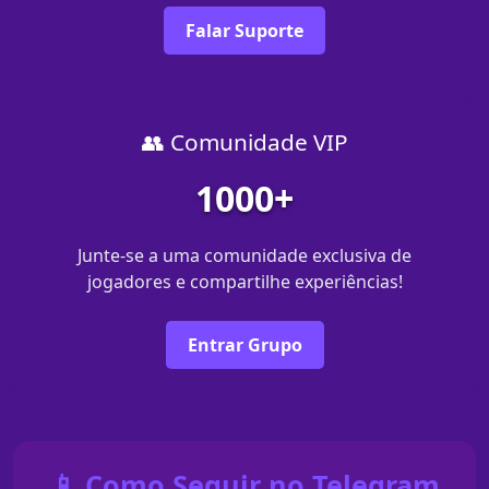
Falar Suporte
👥 Comunidade VIP
1000+
Junte-se a uma comunidade exclusiva de
jogadores e compartilhe experiências!
Entrar Grupo
📱 Como Seguir no Telegram