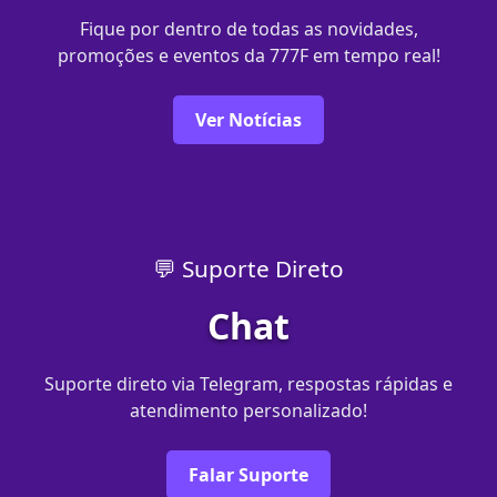
Fique por dentro de todas as novidades,
promoções e eventos da 777F em tempo real!
Ver Notícias
💬 Suporte Direto
Chat
Suporte direto via Telegram, respostas rápidas e
atendimento personalizado!
Falar Suporte