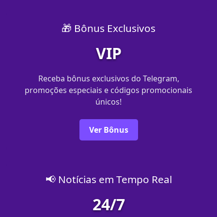
🎁 Bônus Exclusivos
VIP
Receba bônus exclusivos do Telegram,
promoções especiais e códigos promocionais
únicos!
Ver Bônus
📢 Notícias em Tempo Real
24/7