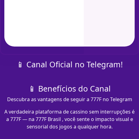
📱 Canal Oficial no Telegram!
📱 Benefícios do Canal
Descubra as vantagens de seguir a 777F no Telegram
A verdadeira plataforma de cassino sem interrupções é
a 777F — na 777F Brasil , você sente o impacto visual e
sensorial dos jogos a qualquer hora.