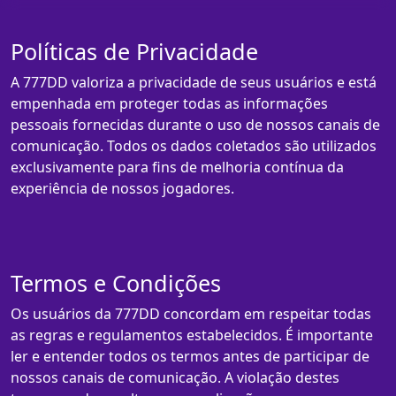
Políticas de Privacidade
A 777DD valoriza a privacidade de seus usuários e está
empenhada em proteger todas as informações
pessoais fornecidas durante o uso de nossos canais de
comunicação. Todos os dados coletados são utilizados
exclusivamente para fins de melhoria contínua da
experiência de nossos jogadores.
Termos e Condições
Os usuários da 777DD concordam em respeitar todas
as regras e regulamentos estabelecidos. É importante
ler e entender todos os termos antes de participar de
nossos canais de comunicação. A violação destes