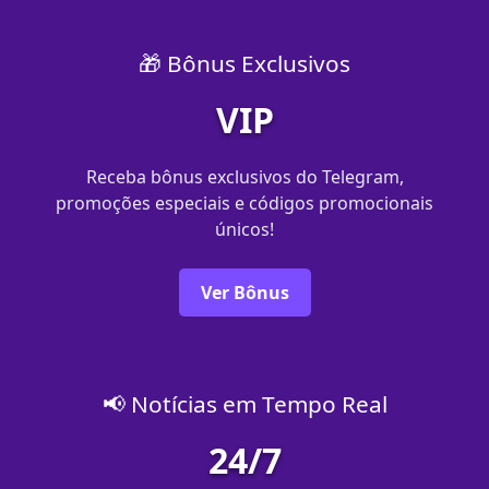
🎁 Bônus Exclusivos
VIP
Receba bônus exclusivos do Telegram,
promoções especiais e códigos promocionais
únicos!
Ver Bônus
📢 Notícias em Tempo Real
24/7