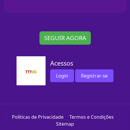
SEGUIR AGORA
Acessos
Login
Registrar-se
Políticas de Privacidade
Termos e Condições
Sitemap