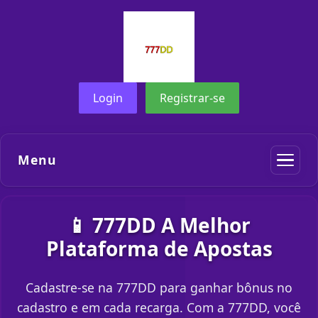
Login
Registrar-se
Menu
📱 777DD A Melhor
Plataforma de Apostas
Cadastre-se na 777DD para ganhar bônus no
cadastro e em cada recarga. Com a 777DD, você