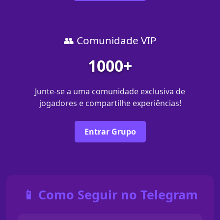
👥 Comunidade VIP
1000+
Junte-se a uma comunidade exclusiva de
jogadores e compartilhe experiências!
Entrar Grupo
📱 Como Seguir no Telegram