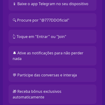
📱 Baixe o app Telegram no seu dispositivo
🔍 Procure por "@777DDOficial"
👆 Toque em "Entrar" ou "Join"
🔔 Ative as notificações para não perder
nada
💬 Participe das conversas e interaja
🎁 Receba bônus exclusivos
automaticamente