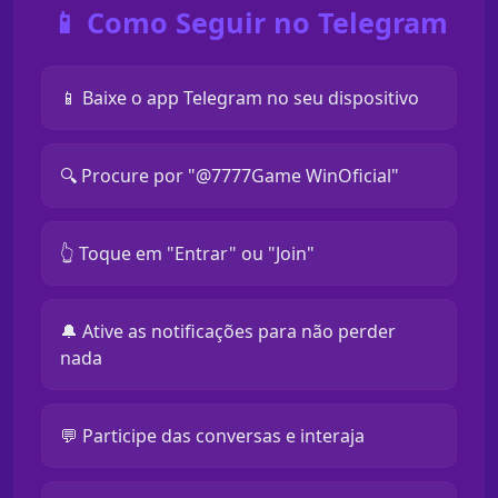
📱 Como Seguir no Telegram
📱 Baixe o app Telegram no seu dispositivo
🔍 Procure por "@7777Game WinOficial"
👆 Toque em "Entrar" ou "Join"
🔔 Ative as notificações para não perder
nada
💬 Participe das conversas e interaja