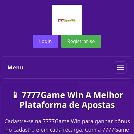
Login
Registrar-se
Menu
📱 7777Game Win A Melhor
Plataforma de Apostas
Cadastre-se na 7777Game Win para ganhar bônus
no cadastro e em cada recarga. Com a 7777Game