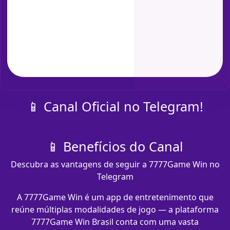
📱 Canal Oficial no Telegram!
📱 Benefícios do Canal
Descubra as vantagens de seguir a 7777Game Win no
Telegram
A 7777Game Win é um app de entretenimento que
reúne múltiplas modalidades de jogo — a plataforma
7777Game Win Brasil conta com uma vasta