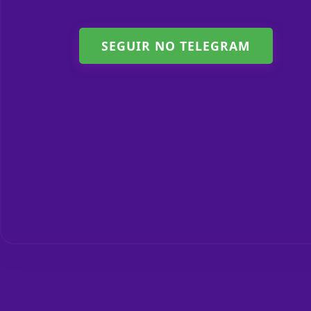
SEGUIR NO TELEGRAM