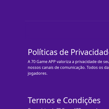
Políticas de Privacida
A 70 Game APP valoriza a privacidade de s
nossos canais de comunicação. Todos os dad
jogadores.
Termos e Condições