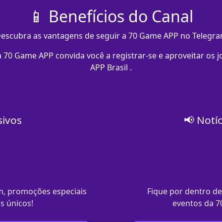
📱 Benefícios do Canal
escubra as vantagens de seguir a 70 Game APP no Telegr
 70 Game APP convida você a registrar-se e aproveitar os j
APP Brasil .
sivos
📢 Notí
m, promoções especiais
Fique por dentro d
s únicos!
eventos da 7