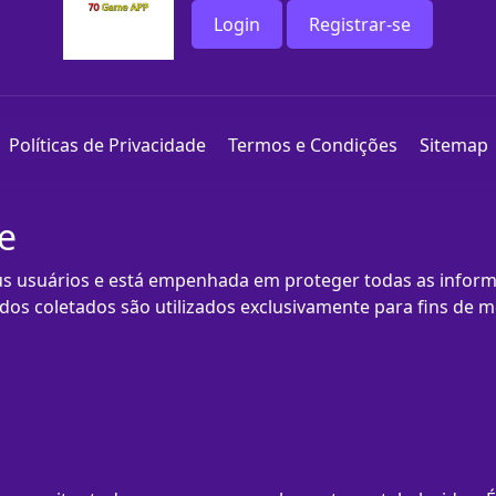
Login
Registrar-se
Políticas de Privacidade
Termos e Condições
Sitemap
de
eus usuários e está empenhada em proteger todas as inform
os coletados são utilizados exclusivamente para fins de m