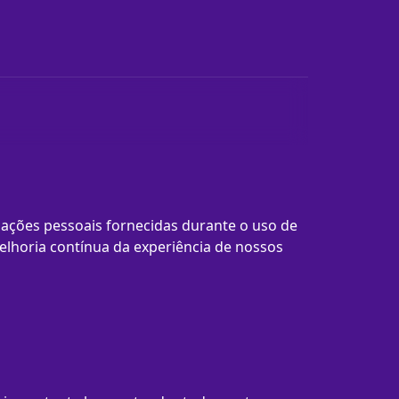
ações pessoais fornecidas durante o uso de
elhoria contínua da experiência de nossos