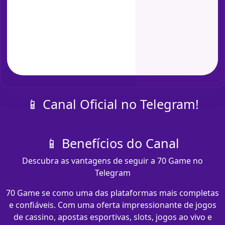
📱 Canal Oficial no Telegram!
📱 Benefícios do Canal
Descubra as vantagens de seguir a 70 Game no
Telegram
70 Game se como uma das plataformas mais completas
e confiáveis. Com uma oferta impressionante de jogos
de cassino, apostas esportivas, slots, jogos ao vivo e