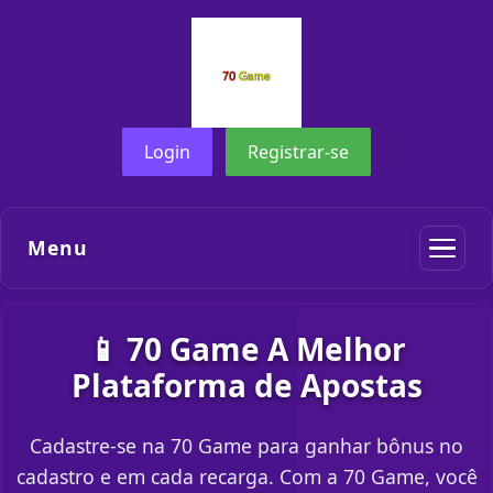
Login
Registrar-se
Menu
📱 70 Game A Melhor
Plataforma de Apostas
Cadastre-se na 70 Game para ganhar bônus no
cadastro e em cada recarga. Com a 70 Game, você