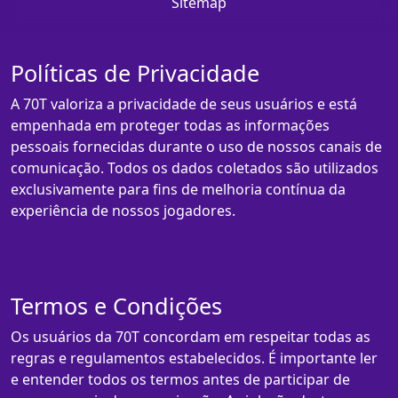
Sitemap
Políticas de Privacidade
A 70T valoriza a privacidade de seus usuários e está
empenhada em proteger todas as informações
pessoais fornecidas durante o uso de nossos canais de
comunicação. Todos os dados coletados são utilizados
exclusivamente para fins de melhoria contínua da
experiência de nossos jogadores.
Termos e Condições
Os usuários da 70T concordam em respeitar todas as
regras e regulamentos estabelecidos. É importante ler
e entender todos os termos antes de participar de