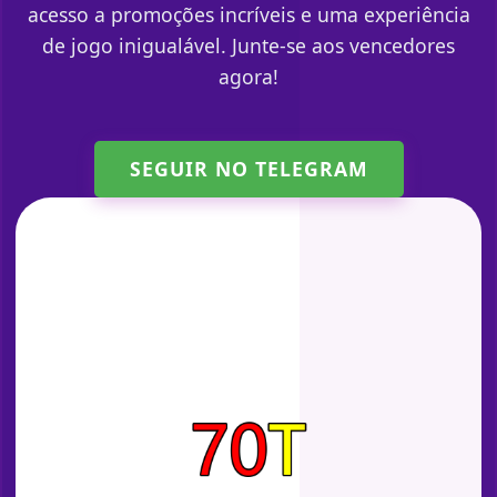
acesso a promoções incríveis e uma experiência
de jogo inigualável. Junte-se aos vencedores
agora!
SEGUIR NO TELEGRAM