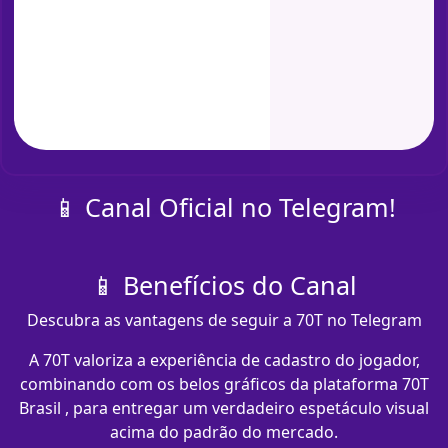
📱 Canal Oficial no Telegram!
📱 Benefícios do Canal
Descubra as vantagens de seguir a 70T no Telegram
A 70T valoriza a experiência de cadastro do jogador,
combinando com os belos gráficos da plataforma 70T
Brasil , para entregar um verdadeiro espetáculo visual
acima do padrão do mercado.