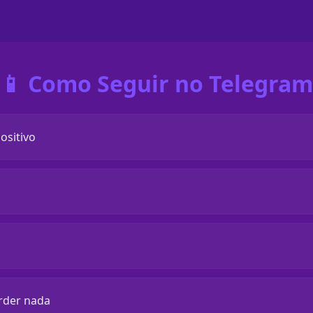
📱 Como Seguir no Telegram
ositivo
erder nada