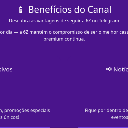
📱 Benefícios do Canal
Descubra as vantagens de seguir a 6Z no Telegram
 por dia — a 6Z mantém o compromisso de ser o melhor cass
premium contínua.
sivos
📢 Notí
m, promoções especiais
Fique por dentro d
s únicos!
eventos