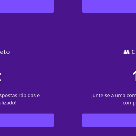
reto
👥 
t
espostas rápidas e
Junte-se a uma com
lizado!
compa
e