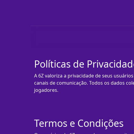
Políticas de Privacida
A 6Z valoriza a privacidade de seus usuári
canais de comunicação. Todos os dados cole
jogadores.
Termos e Condições