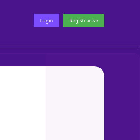
Login
Registrar-se