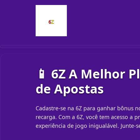
📱 6Z A Melhor P
de Apostas
Cadastre-se na 6Z para ganhar bônus n
recarga. Com a 6Z, você tem acesso a p
experiência de jogo inigualável. Junte-