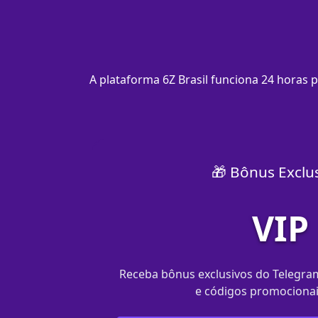
A plataforma 6Z Brasil funciona 24 horas
🎁 Bônus Exclu
VIP
Receba bônus exclusivos do Telegra
e códigos promocionai