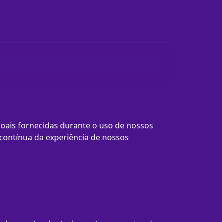
soais fornecidas durante o uso de nossos
 contínua da experiência de nossos