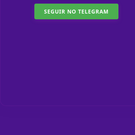
SEGUIR NO TELEGRAM