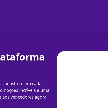
lataforma
o cadastro e em cada
romoções incríveis e uma
se aos vencedores agora!