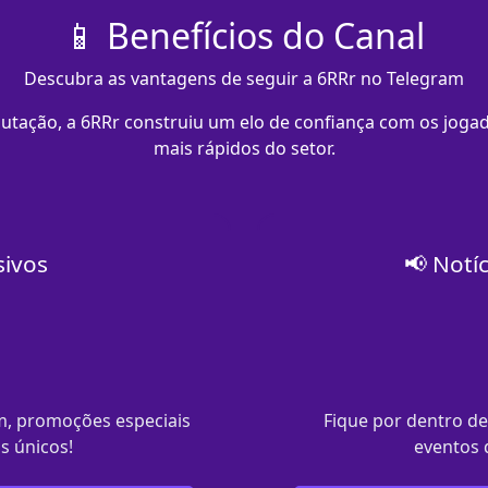
📱 Benefícios do Canal
Descubra as vantagens de seguir a 6RRr no Telegram
putação, a 6RRr construiu um elo de confiança com os jogad
mais rápidos do setor.
sivos
📢 Notí
m, promoções especiais
Fique por dentro d
s únicos!
eventos 