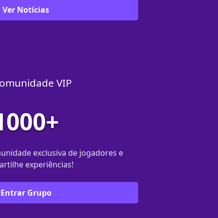
Ver Notícias
Comunidade VIP
1000+
unidade exclusiva de jogadores e
rtilhe experiências!
Entrar Grupo