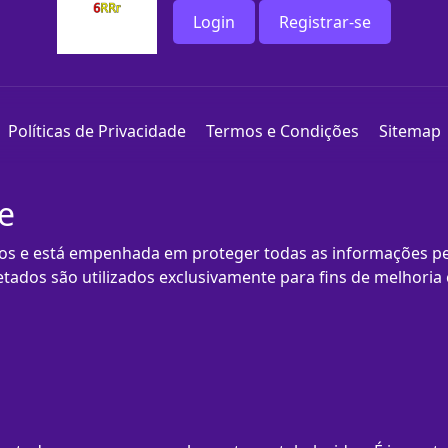
Login
Registrar-se
Políticas de Privacidade
Termos e Condições
Sitemap
de
rios e está empenhada em proteger todas as informações p
tados são utilizados exclusivamente para fins de melhoria