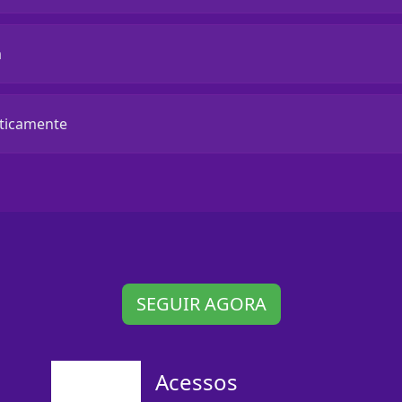
a
aticamente
SEGUIR AGORA
Acessos