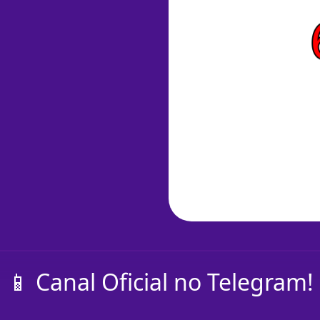
📱 Canal Oficial no Telegram!