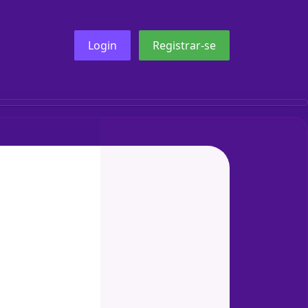
Login
Registrar-se