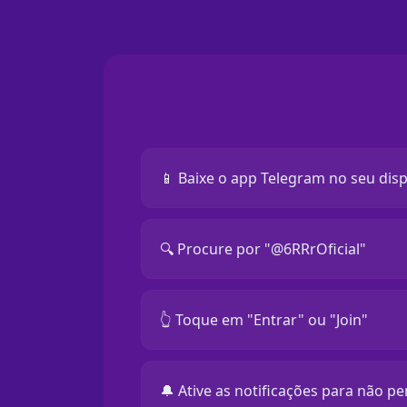
📱 Baixe o app Telegram no seu disp
🔍 Procure por "@6RRrOficial"
👆 Toque em "Entrar" ou "Join"
🔔 Ative as notificações para não p