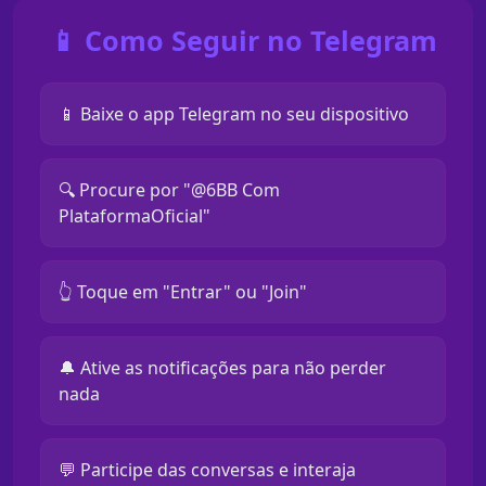
📱 Como Seguir no Telegram
📱 Baixe o app Telegram no seu dispositivo
🔍 Procure por "@6BB Com
PlataformaOficial"
👆 Toque em "Entrar" ou "Join"
🔔 Ative as notificações para não perder
nada
💬 Participe das conversas e interaja