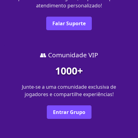
atendimento personalizado!
Falar Suporte
👥 Comunidade VIP
1000+
Junte-se a uma comunidade exclusiva de
jogadores e compartilhe experiências!
Entrar Grupo