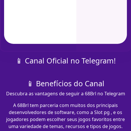
📱 Canal Oficial no Telegram!
📱 Benefícios do Canal
Descubra as vantagens de seguir a 68Brl no Telegram
A 68Brl tem parceria com muitos dos principais
desenvolvedores de software, como a Slot pg , e os
jogadores podem escolher seus jogos favoritos entre
uma variedade de temas, recursos e tipos de jogos.