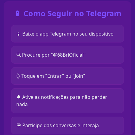
📱 Como Seguir no Telegram
📱 Baixe o app Telegram no seu dispositivo
🔍 Procure por "@68BrlOficial"
👆 Toque em "Entrar" ou "Join"
🔔 Ative as notificações para não perder
nada
💬 Participe das conversas e interaja