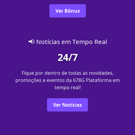
Ver Bônus
📢 Notícias em Tempo Real
24/7
Fique por dentro de todas as novidades,
promoções e eventos da 678G Plataforma em
tempo real!
Ver Notícias