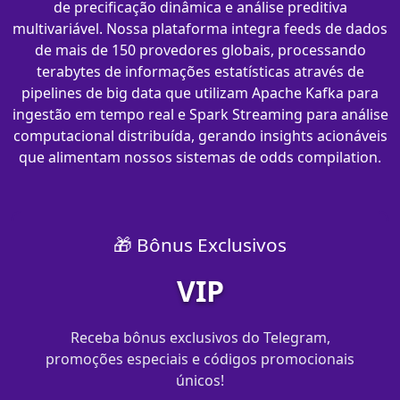
de precificação dinâmica e análise preditiva
multivariável. Nossa plataforma integra feeds de dados
de mais de 150 provedores globais, processando
terabytes de informações estatísticas através de
pipelines de big data que utilizam Apache Kafka para
ingestão em tempo real e Spark Streaming para análise
computacional distribuída, gerando insights acionáveis
que alimentam nossos sistemas de odds compilation.
🎁 Bônus Exclusivos
VIP
Receba bônus exclusivos do Telegram,
promoções especiais e códigos promocionais
únicos!