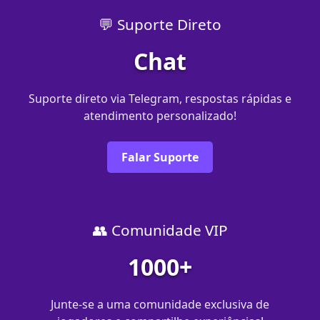
💬 Suporte Direto
Chat
Suporte direto via Telegram, respostas rápidas e
atendimento personalizado!
Falar Suporte
👥 Comunidade VIP
1000+
Junte-se a uma comunidade exclusiva de