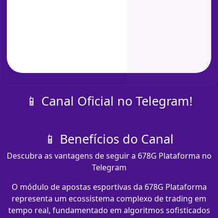
📱 Canal Oficial no Telegram!
📱 Benefícios do Canal
Descubra as vantagens de seguir a 678G Plataforma no
Telegram
O módulo de apostas esportivas da 678G Plataforma
representa um ecossistema complexo de trading em
tempo real, fundamentado em algoritmos sofisticados