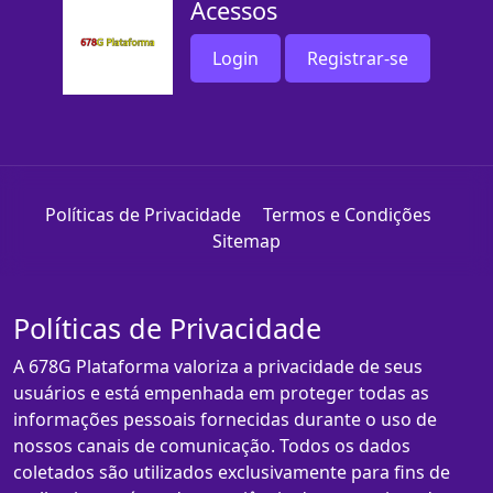
Acessos
Login
Registrar-se
Políticas de Privacidade
Termos e Condições
Sitemap
Políticas de Privacidade
A 678G Plataforma valoriza a privacidade de seus
usuários e está empenhada em proteger todas as
informações pessoais fornecidas durante o uso de
nossos canais de comunicação. Todos os dados
coletados são utilizados exclusivamente para fins de