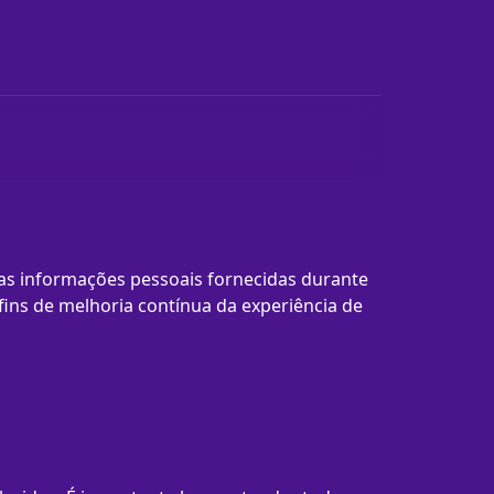
as informações pessoais fornecidas durante
fins de melhoria contínua da experiência de