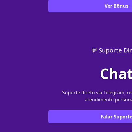
Ver Bônus
💬 Suporte Di
Cha
Suporte direto via Telegram, r
atendimento persona
Falar Suport