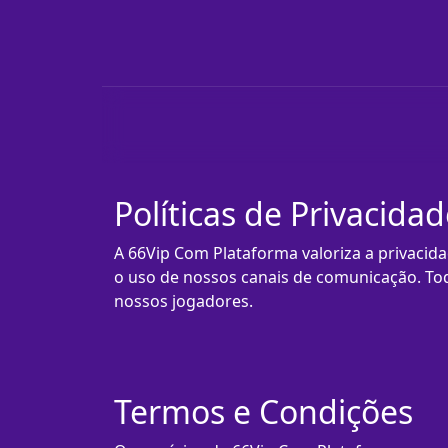
Políticas de Privacida
A 66Vip Com Plataforma valoriza a privaci
o uso de nossos canais de comunicação. Tod
nossos jogadores.
Termos e Condições