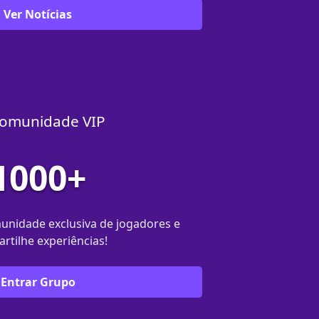
Ver Notícias
Comunidade VIP
1000+
unidade exclusiva de jogadores e
rtilhe experiências!
Entrar Grupo