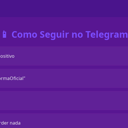
📱 Como Seguir no Telegram
ositivo
ormaOficial"
erder nada