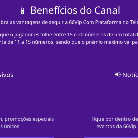
📱 Benefícios do Canal
bra as vantagens de seguir a 66Vip Com Plataforma no Te
 que o jogador escolhe entre 15 e 20 números de um total d
rta de 11 a 15 números, sendo que o prêmio máximo vai pa
sivos
📢 Notí
m, promoções especiais
Fique por dentro d
s únicos!
eventos da 66Vip