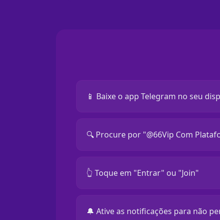
📱 Baixe o app Telegram no seu disp
🔍 Procure por "@66Vip Com Plataf
👆 Toque em "Entrar" ou "Join"
🔔 Ative as notificações para não p