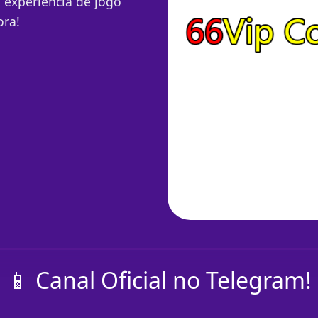
 experiência de jogo
ora!
📱 Canal Oficial no Telegram!