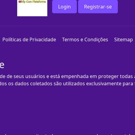
Login
Registrar-se
Políticas de Privacidade
Termos e Condições
Sitemap
de
dade de seus usuários e está empenhada em proteger todas 
os os dados coletados são utilizados exclusivamente para 