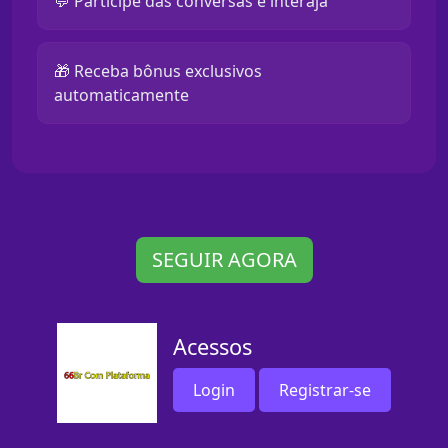
💬 Participe das conversas e interaja
🎁 Receba bônus exclusivos
automaticamente
SEGUIR AGORA
Acessos
Login
Registrar-se