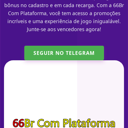
bônus no cadastro e em cada recarga. Com a 66Br
Com Plataforma, você tem acesso a promoções
incríveis e uma experiência de jogo inigualável.
Junte-se aos vencedores agora!
SEGUIR NO TELEGRAM