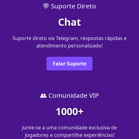
💬 Suporte Direto
Chat
Suporte direto via Telegram, respostas rápidas e
atendimento personalizado!
Falar Suporte
👥 Comunidade VIP
1000+
Junte-se a uma comunidade exclusiva de
jogadores e compartilhe experiências!