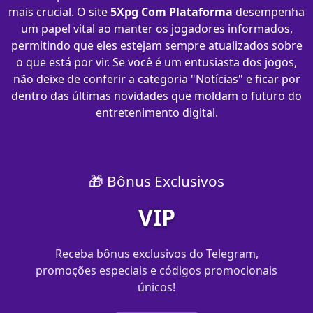
mais crucial. O site
5Xpg Com Plataforma
desempenha
um papel vital ao manter os jogadores informados,
permitindo que eles estejam sempre atualizados sobre
o que está por vir. Se você é um entusiasta dos jogos,
não deixe de conferir a categoria "Notícias" e ficar por
dentro das últimas novidades que moldam o futuro do
entretenimento digital.
🎁 Bônus Exclusivos
VIP
Receba bônus exclusivos do Telegram,
promoções especiais e códigos promocionais
únicos!