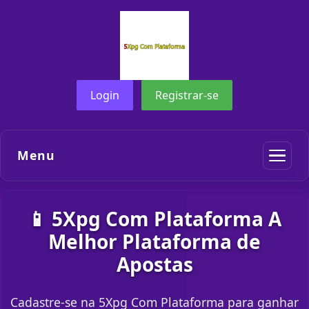
Login
Registrar-se
Menu
📱 5Xpg Com Plataforma A
Melhor Plataforma de
Apostas
Cadastre-se na 5Xpg Com Plataforma para ganhar