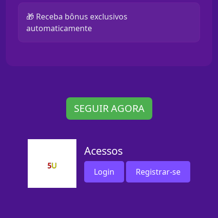
🎁 Receba bônus exclusivos
automaticamente
SEGUIR AGORA
Acessos
Login
Registrar-se