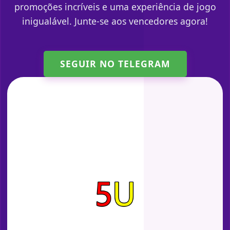
promoções incríveis e uma experiência de jogo
inigualável. Junte-se aos vencedores agora!
SEGUIR NO TELEGRAM