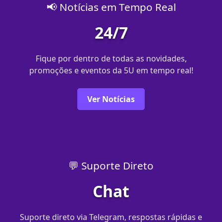
📢 Notícias em Tempo Real
24/7
Fique por dentro de todas as novidades,
promoções e eventos da 5U em tempo real!
Ver Notícias
💬 Suporte Direto
Chat
Suporte direto via Telegram, respostas rápidas e