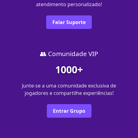
atendimento personalizado!
Falar Suporte
👥 Comunidade VIP
1000+
Junte-se a uma comunidade exclusiva de
jogadores e compartilhe experiências!
Entrar Grupo