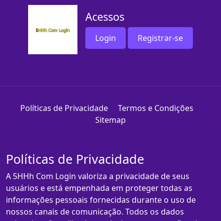
Acessos
Login
Registrar-se
Políticas de Privacidade
Termos e Condições
Sitemap
Políticas de Privacidade
A 5HHh Com Login valoriza a privacidade de seus
usuários e está empenhada em proteger todas as
informações pessoais fornecidas durante o uso de
nossos canais de comunicação. Todos os dados