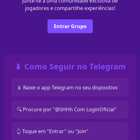
Junte-se a uma comunidade exclusiva de
jogadores e compartilhe experiências!
Entrar Grupo
📱 Como Seguir no Telegram
📱 Baixe o app Telegram no seu dispositivo
🔍 Procure por "@5HHh Com LoginOficial"
👆 Toque em "Entrar" ou "Join"