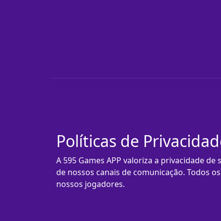
Políticas de Privacida
A 595 Games APP valoriza a privacidade de
de nossos canais de comunicação. Todos os 
nossos jogadores.