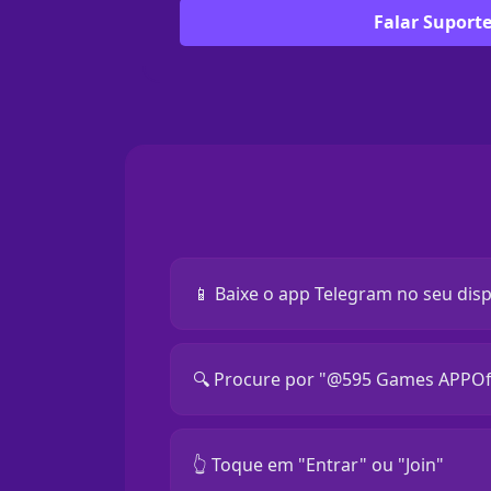
Falar Suport
📱 Baixe o app Telegram no seu disp
🔍 Procure por "@595 Games APPOfi
👆 Toque em "Entrar" ou "Join"