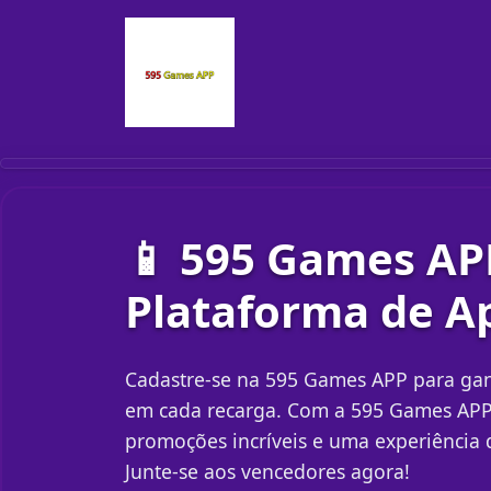
📱 595 Games AP
Plataforma de A
Cadastre-se na 595 Games APP para gan
em cada recarga. Com a 595 Games APP,
promoções incríveis e uma experiência d
Junte-se aos vencedores agora!