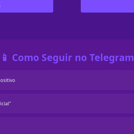
e
📱 Como Seguir no Telegram
ositivo
cial"