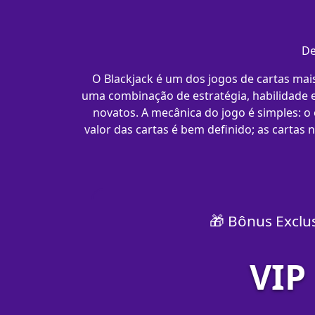
De
O Blackjack é um dos jogos de cartas ma
uma combinação de estratégia, habilidade e
novatos. A mecânica do jogo é simples: o
valor das cartas é bem definido; as cartas 
🎁 Bônus Exclu
VIP