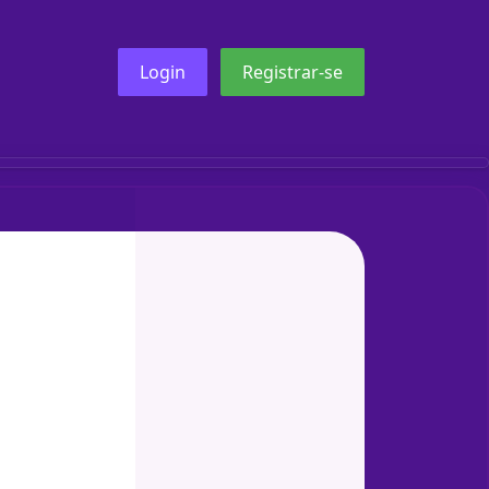
Login
Registrar-se