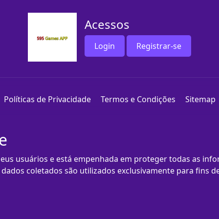
Acessos
Login
Registrar-se
Políticas de Privacidade
Termos e Condições
Sitemap
de
 seus usuários e está empenhada em proteger todas as inf
dados coletados são utilizados exclusivamente para fins d