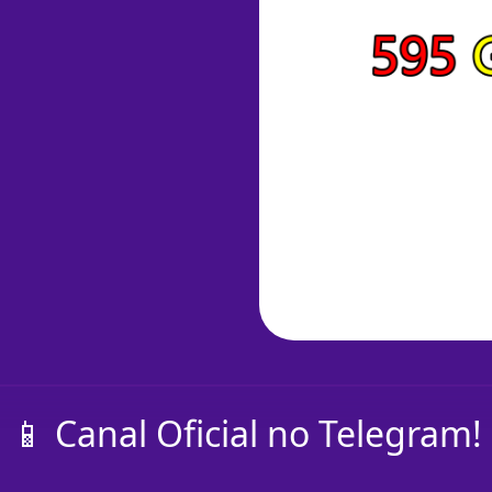
📱 Canal Oficial no Telegram!